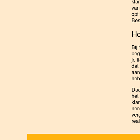
kla
van
opt
Bes
Ho
Bij
beg
je 
dat
aan
heb
Daa
het
kla
nem
ver
rea