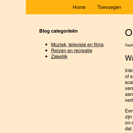
Home
Toevoegen
O
Blog categorieën
Muziek, televisie en films
Gepla
Reizen en recreatie
Wa
Zakelijk
Int
of 
sca
ver
aan
ver
Een
zij
on-
dat