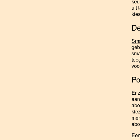
keu
uit
kie
De
Sma
geb
sma
toe
voo
Po
Er 
aan
abo
kie
men
abo
Een