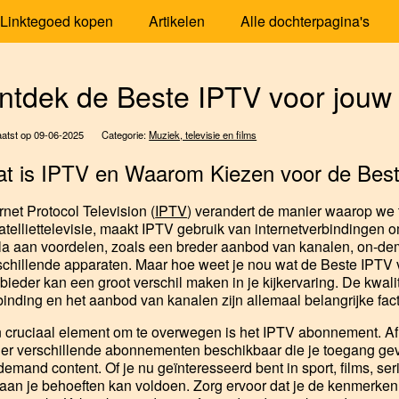
Linktegoed kopen
Artikelen
Alle dochterpagina's
ntdek de Beste IPTV voor jouw k
atst op 09-06-2025
Categorie:
Muziek, televisie en films
t is IPTV en Waarom Kiezen voor de Bes
ernet Protocol Television (
IPTV
) verandert de manier waarop we te
satelliettelevisie, maakt IPTV gebruik van internetverbindingen o
la aan voordelen, zoals een breder aanbod van kanalen, on-dem
schillende apparaten. Maar hoe weet je nou wat de Beste IPTV v
bieder kan een groot verschil maken in je kijkervaring. De kwalite
binding en het aanbod van kanalen zijn allemaal belangrijke fa
 cruciaal element om te overwegen is het IPTV abonnement. Afh
n er verschillende abonnementen beschikbaar die je toegang ge
demand content. Of je nu geïnteresseerd bent in sport, films, se
 aan je behoeften kan voldoen. Zorg ervoor dat je de kenmerken