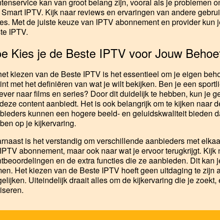
ntenservice kan van groot belang zijn, vooral als je problemen 
 Smart IPTV. Kijk naar reviews en ervaringen van andere gebrui
ies. Met de juiste keuze van IPTV abonnement en provider kun j
te IPTV.
e Kies je de Beste IPTV voor Jouw Behoe
 het kiezen van de Beste IPTV is het essentieel om je eigen beho
int met het definiëren van wat je wilt bekijken. Ben je een sportl
liever naar films en series? Door dit duidelijk te hebben, kun je
 deze content aanbiedt. Het is ook belangrijk om te kijken naar
bieders kunnen een hogere beeld- en geluidskwaliteit bieden d
ben op je kijkervaring.
rnaast is het verstandig om verschillende aanbieders met elkaar t
 IPTV abonnement, maar ook naar wat je ervoor terugkrijgt. Kijk 
ntbeoordelingen en de extra functies die ze aanbieden. Dit kan
en. Het kiezen van de Beste IPTV hoeft geen uitdaging te zijn a
gelijken. Uiteindelijk draait alles om de kijkervaring die je zoekt
liseren.