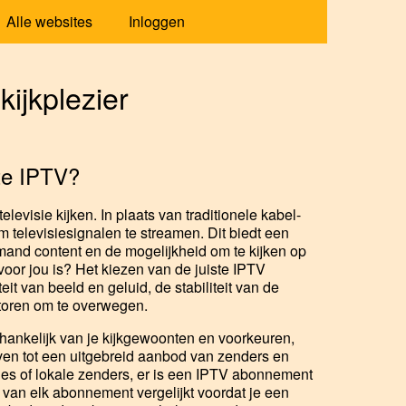
Alle websites
Inloggen
ijkplezier
te IPTV?
levisie kijken. In plaats van traditionele kabel-
m televisiesignalen te streamen. Dit biedt een
and content en de mogelijkheid om te kijken op
oor jou is? Het kiezen van de juiste IPTV
it van beeld en geluid, de stabiliteit van de
ctoren om te overwegen.
ankelijk van je kijkgewoonten en voorkeuren,
ven tot een uitgebreid aanbod van zenders en
ries of lokale zenders, er is een IPTV abonnement
 van elk abonnement vergelijkt voordat je een